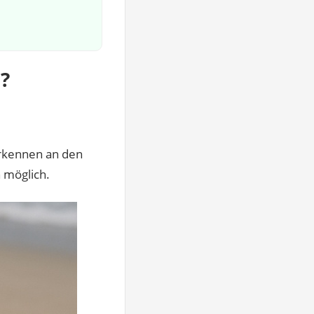
n?
 erkennen an den
n möglich.