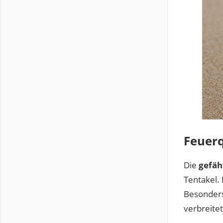
Feuerq
Die
gefähr
Tentakel.
Besonders 
verbreitet