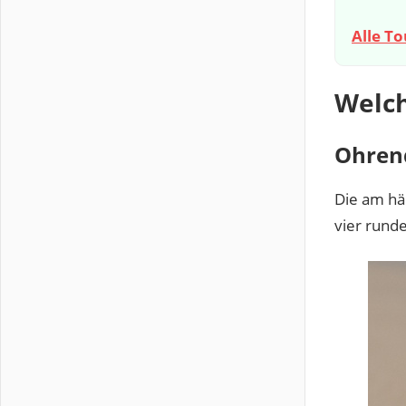
Alle T
Welch
Ohrenq
Die am häu
vier rund