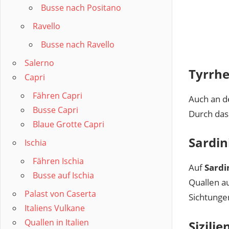
Busse nach Positano
Ravello
Busse nach Ravello
Salerno
Tyrrhe
Capri
Fähren Capri
Auch an 
Busse Capri
Durch das
Blaue Grotte Capri
Sardin
Ischia
Fähren Ischia
Auf
Sardi
Busse auf Ischia
Quallen a
Palast von Caserta
Sichtunge
Italiens Vulkane
Quallen in Italien
Sizilie