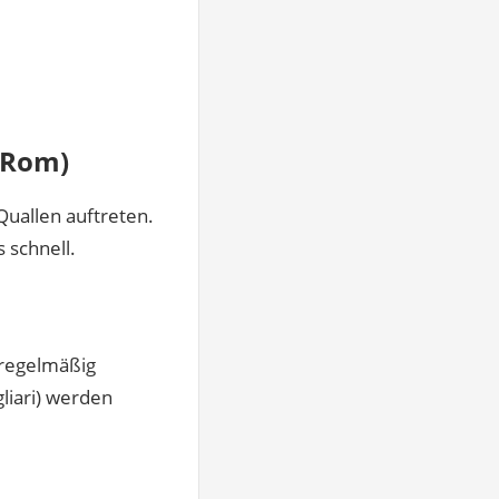
 Rom)
uallen auftreten.
 schnell.
 regelmäßig
liari) werden