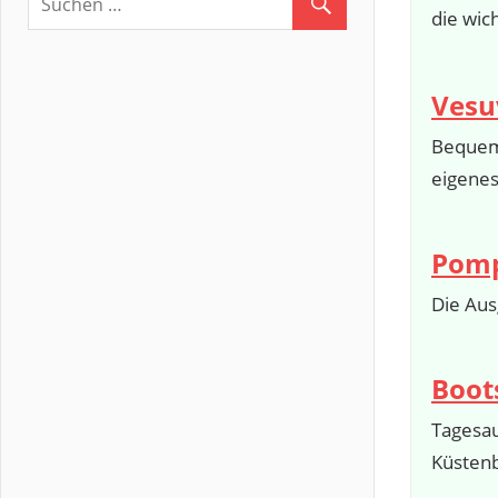
die wic
Vesu
Bequeme
eigenes
Pomp
Die Aus
Boot
Tagesau
Küstenb