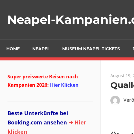
Zum
Inhalt
Neapel-Kampanien.
springen
HOME
NEAPEL
MUSEUM NEAPEL TICKETS
August 19, 
Super preiswerte Reisen nach
Quall
Kampanien 2026:
Hier Klicken
Verö
Beste Unterkünfte bei
Booking.com ansehen
➜ Hier
klicken