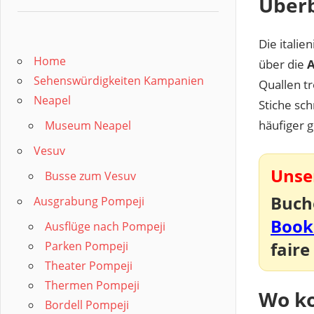
Überb
Die italie
Home
über die
A
Sehenswürdigkeiten Kampanien
Quallen tr
Neapel
Stiche sc
häufiger g
Museum Neapel
Vesuv
Unser
Busse zum Vesuv
Buch
Ausgrabung Pompeji
Book
Ausflüge nach Pompeji
faire
Parken Pompeji
Theater Pompeji
Thermen Pompeji
Wo ko
Bordell Pompeji