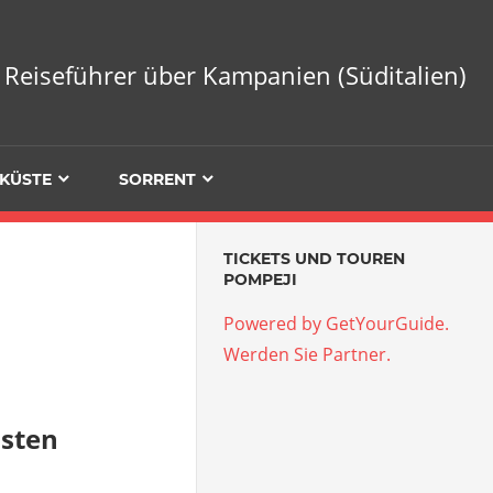
Reiseführer über Kampanien (Süditalien)
KÜSTE
SORRENT
TICKETS UND TOUREN
POMPEJI
Powered by GetYourGuide.
Werden Sie Partner.
isten