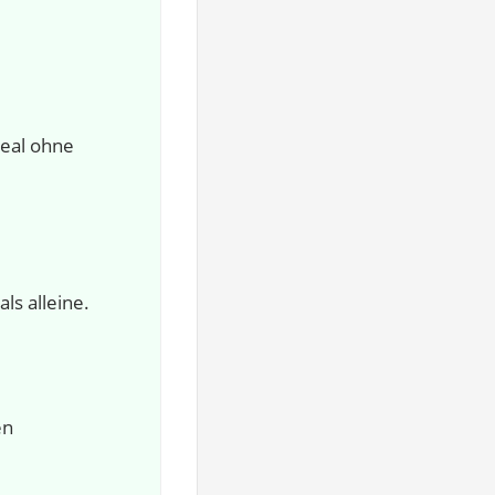
deal ohne
ls alleine.
en