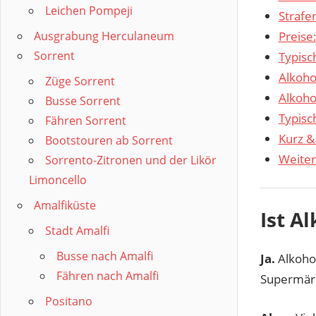
Leichen Pompeji
Strafe
Ausgrabung Herculaneum
Preise
Sorrent
Typisc
Alkoho
Züge Sorrent
Alkoho
Busse Sorrent
Typisc
Fähren Sorrent
Kurz & 
Bootstouren ab Sorrent
Weiter
Sorrento-Zitronen und der Likör
Limoncello
Amalfiküste
Ist A
Stadt Amalfi
Busse nach Amalfi
Ja.
Alkohol
Fähren nach Amalfi
Supermärk
Positano