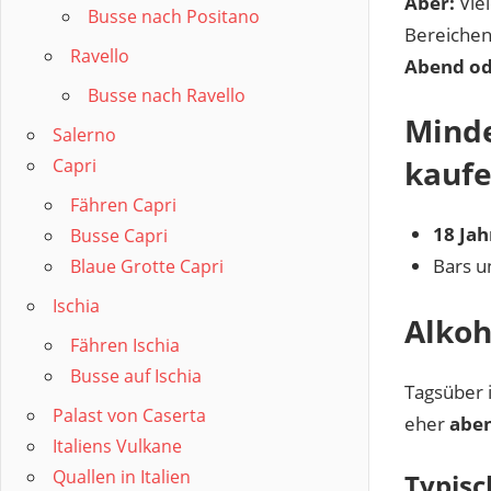
Aber:
Vie
Busse nach Positano
Bereichen
Ravello
Abend od
Busse nach Ravello
Minde
Salerno
kauf
Capri
Fähren Capri
18 Jah
Busse Capri
Bars u
Blaue Grotte Capri
Ischia
Alkoh
Fähren Ischia
Busse auf Ischia
Tagsüber i
Palast von Caserta
eher
abe
Italiens Vulkane
Quallen in Italien
Typisc