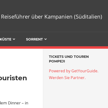
Reiseführer über Kampanien (Süditalien)
KÜSTE
SORRENT
TICKETS UND TOUREN
POMPEJI
Powered by GetYourGuide.
ouristen
Werden Sie Partner.
dem Dinner – in