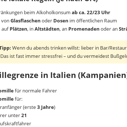
hränkungen beim Alkoholkonsum
ab ca. 22/23 Uhr
t von
Glasflaschen
oder
Dosen
im öffentlichen Raum
 auf
Plätzen
, in
Altstädten
, an
Promenaden
oder an
Str
Tipp:
Wenn du abends trinken willst: lieber in Bar/Restau
 Das ist fast immer stressfrei – und du vermeidest Bußgel
llegrenze in Italien (Kampanien
omille
für normale Fahrer
omille
für:
ranfänger (erste
3 Jahre
)
rer unter
21
ufskraftfahrer