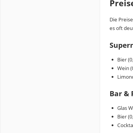
Preis
Die Preise
es oft deu
Superm
Bier (0
Wein (0
Limonc
Bar & 
Glas W
Bier (0
Cockta