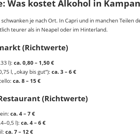
e: Was kostet Alkohol in Kampan
 schwanken je nach Ort. In Capri und in manchen Teilen de
tlich teurer als in Neapel oder im Hinterland.
arkt (Richtwerte)
,33 l):
ca. 0,80 – 1,50 €
,75 l, „okay bis gut“):
ca. 3 – 6 €
ello:
ca. 8 – 15 €
Restaurant (Richtwerte)
ein:
ca. 4 – 7 €
,4–0,5 l):
ca. 4 – 6 €
il:
ca. 7 – 12 €