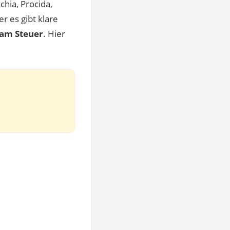
hia, Procida,
er es gibt klare
 am Steuer
. Hier