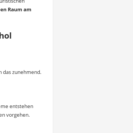
uristischen
chen Raum am
hol
en das zunehmend.
leme entstehen
hen vorgehen.