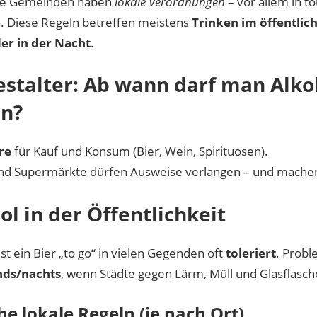
le Gemeinden haben
lokale Verordnungen
– vor allem in to
. Diese Regeln betreffen meistens
Trinken im öffentli
er in der Nacht
.
stalter: Ab wann darf man Alko
en?
re
für Kauf und Konsum (Bier, Wein, Spirituosen).
nd Supermärkte dürfen Ausweise verlangen – und mach
ol in der Öffentlichkeit
st ein Bier „to go“ in vielen Gegenden oft
toleriert
. Prob
nds/nachts
, wenn Städte gegen Lärm, Müll und Glasflasc
he lokale Regeln (je nach Ort)