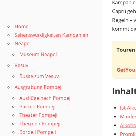
Kampanien 
Capri) geh
Regeln – 
Home
kommt die
Sehenswürdigkeiten Kampanien
Neapel
Touren 
Museum Neapel
Vesuv
GetYou
Busse zum Vesuv
Ausgrabung Pompeji
Inhal
Ausflüge nach Pompeji
Parken Pompeji
Ist Al
Theater Pompeji
Mindes
Thermen Pompeji
Alkohol
Bordell Pompeji
Promil