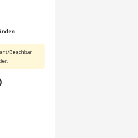
änden
rant/Beachbar
der.
)