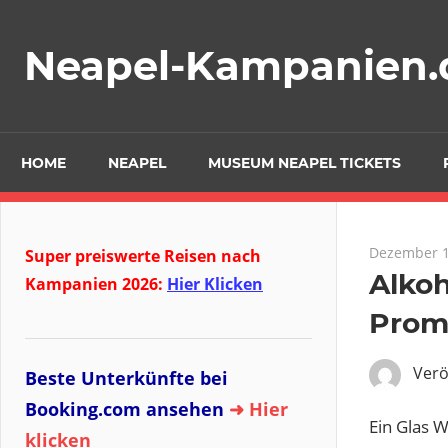
Zum
Inhalt
Neapel-Kampanien.
springen
HOME
NEAPEL
MUSEUM NEAPEL TICKETS
Dezember 1
Super preiswerte Reisen nach
Alkoh
Kampanien 2026:
Hier Klicken
Promi
Verö
Beste Unterkünfte bei
Booking.com ansehen
➜ Hier
Ein Glas 
klicken