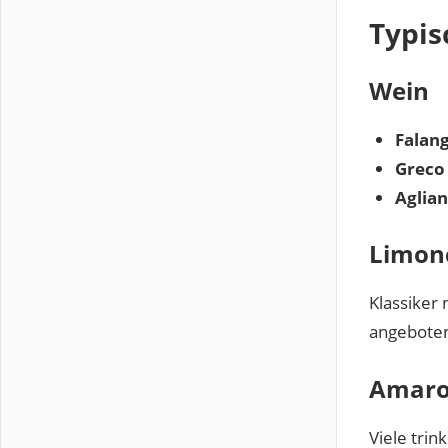
Typis
Wein
Falan
Greco 
Aglian
Limonc
Klassiker 
angeboten
Amaro 
Viele trin