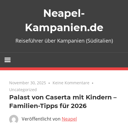
Zum
Neapel-
Inhalt
springen
Kampanien.de
Reiseführer über Kampanien (Süditalien)
November 30, 2025
Keine Kommentare
Uncategorized
Palast von Caserta mit Kindern –
Familien-Tipps für 2026
Veröffentlicht von
Neapel