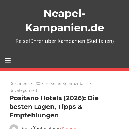
Zum
Neapel-
Inhalt
springen
Kampanien.de
Reiseführer über Kampanien (Süditalien)
Dezember 8, 2025
Keine Kommentare
Uncategorized
Positano Hotels (2026): Die
besten Lagen, Tipps &
Empfehlungen
Veröffentlicht von
Neapel