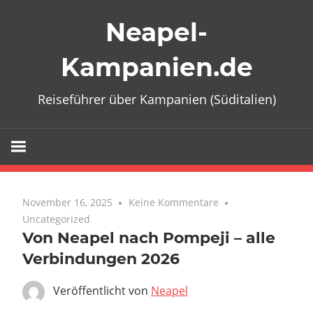
Zum
Neapel-
Inhalt
springen
Kampanien.de
Reiseführer über Kampanien (Süditalien)
November 16, 2025
Keine Kommentare
Uncategorized
Von Neapel nach Pompeji – alle
Verbindungen 2026
Veröffentlicht von
Neapel