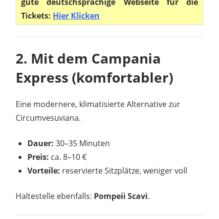
gute deutschsprachige Webseite für die
Tickets:
Hier Klicken
2. Mit dem Campania
Express (komfortabler)
Eine modernere, klimatisierte Alternative zur
Circumvesuviana.
Dauer:
30–35 Minuten
Preis:
ca. 8–10 €
Vorteile:
reservierte Sitzplätze, weniger voll
Haltestelle ebenfalls:
Pompeii Scavi
.