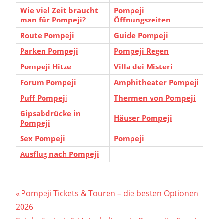
Wie viel Zeit braucht
Pompeji
man für Pompeji?
Öffnungszeiten
Route Pompeji
Guide Pompeji
Parken Pompeji
Pompeji Regen
Pompeji Hitze
Villa dei Misteri
Forum Pompeji
Amphitheater Pompeji
Puff Pompeji
Thermen von Pompeji
Gipsabdrücke in
Häuser Pompeji
Pompeji
Sex Pompeji
Pompeji
Ausflug nach Pompeji
Beitragsnavigation
Vorheriger
Pompeji Tickets & Touren – die besten Optionen
Beitrag:
2026