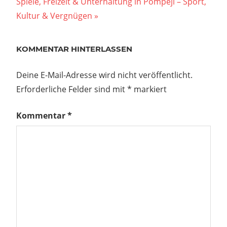
Nächster
Spiele, Freizeit & Unterhaltung in Pompeji – Sport,
Beitrag:
Kultur & Vergnügen
KOMMENTAR HINTERLASSEN
Deine E-Mail-Adresse wird nicht veröffentlicht.
Erforderliche Felder sind mit
*
markiert
Kommentar
*