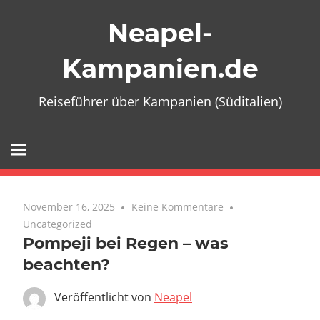
Zum
Neapel-
Inhalt
springen
Kampanien.de
Reiseführer über Kampanien (Süditalien)
November 16, 2025
Keine Kommentare
Uncategorized
Pompeji bei Regen – was
beachten?
Veröffentlicht von
Neapel