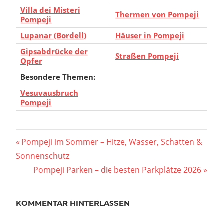
Villa dei Misteri
Thermen von Pompeji
Pompeji
Lupanar (Bordell)
Häuser in Pompeji
Gipsabdrücke der
Straßen Pompeji
Opfer
Besondere Themen:
Vesuvausbruch
Pompeji
Beitragsnavigation
Vorheriger
Pompeji im Sommer – Hitze, Wasser, Schatten &
Beitrag:
Sonnenschutz
Nächster
Pompeji Parken – die besten Parkplätze 2026
Beitrag:
KOMMENTAR HINTERLASSEN